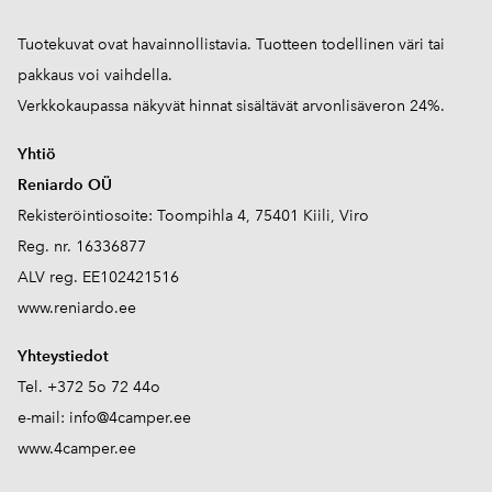
Tuotekuvat ovat havainnollistavia. Tuotteen todellinen väri tai
pakkaus voi vaihdella.
Verkkokaupassa näkyvät hinnat sisältävät arvonlisäveron 24%.
Yhtiö
Reniardo OÜ
Rekisteröintiosoite: Toompihla 4, 75401 Kiili, Viro
Reg. nr. 16336877
ALV reg. EE102421516
www.reniardo.ee
Yhteystiedot
Tel. +372 5o 72 44o
e-mail:
info@4camper.ee
www.4camper.ee