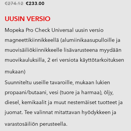
€274.12
€233.00
UUSIN VERSIO
Mopeka Pro Check Universal uusin versio
magneettikiinnikkeellä (alumiinikaasupulloille ja
muovisäiliökiinnikkeelle lisävarusteena myydään
muovikauluksilla, 2 eri versiota käyttötarkoituksen
mukaan)
Suunniteltu useille tavaroille, mukaan lukien
propaani/butaani, vesi (tuore ja harmaa), öljy,
diesel, kemikaalit ja muut nestemäiset tuotteet ja
juomat. Tee valinnat mitattavan hyödykkeen ja
varastosäiliön perusteella.