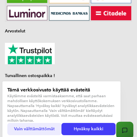
Arvostelut
Turvallinen ostospaikka !
Tämä verkkosivusto käyttää evästeitä
kaasupullon mittari
Käytämme evästeitä varmistaaksemme, että saat parhaan
kaasuanturi
mahdollisen käyttökokemuksen verkkosivustollamme.
Napsauttamalla 'Hyväksy kaikki' hyväksyt analytiikkaevästeiden
matkailuauto lisävarusteet
käytön. Napsauttamalla 'Vain välttämättömät' kieltäydyt
analytiikkaevästeiden käytöstä. Voit muuttaa evästeasetuksiasi
milloin tahansa.
© Copyright 2026 Reniardo OÜ. All Rights Reserved.
Vain välttämättömät
Hyväksy kaikki