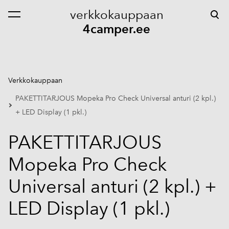
verkkokauppaan
on lisätty ostoskoriin.
Katso ostoskoria
4camper.ee
Verkkokauppaan
PAKETTITARJOUS Mopeka Pro Check Universal anturi (2 kpl.)
+ LED Display (1 pkl.)
PAKETTITARJOUS
Mopeka Pro Check
Universal anturi (2 kpl.) +
LED Display (1 pkl.)
1 / 9