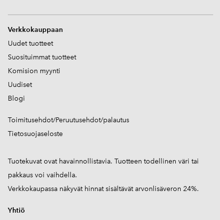
V
erkkokauppaan
Uudet tuotteet
Suosituimmat tuotteet
Komision myynti
Uudiset
Blogi
Toimitusehdot/Peruutusehdot/palautus
Tietosuojaseloste
Tuotekuvat ovat havainnollistavia. Tuotteen todellinen väri tai
pakkaus voi vaihdella.
Verkkokaupassa näkyvät hinnat sisältävät arvonlisäveron 24%.
Yhtiö