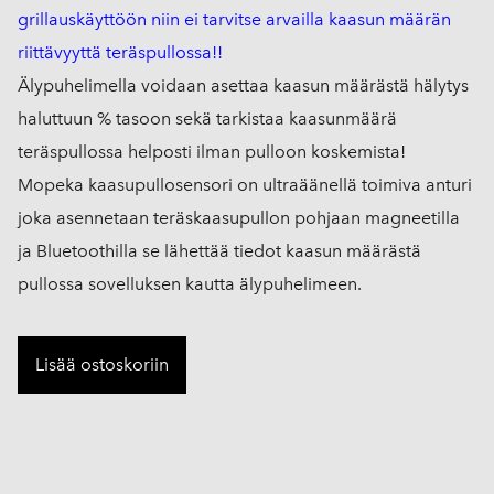
grillauskäyttöön niin ei tarvitse arvailla kaasun määrän
riittävyyttä teräspullossa!!
Älypuhelimella voidaan asettaa kaasun määrästä hälytys
haluttuun % tasoon sekä tarkistaa kaasunmäärä
teräspullossa helposti ilman pulloon koskemista!
Mopeka kaasupullosensori on ultraäänellä toimiva anturi
joka asennetaan teräskaasupullon pohjaan magneetilla
ja Bluetoothilla se lähettää tiedot kaasun määrästä
pullossa sovelluksen kautta älypuhelimeen.
Lisää ostoskoriin