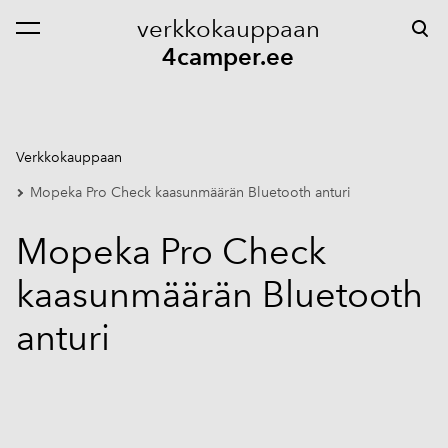
verkkokauppaan
on lisätty ostoskoriin.
Katso ostoskoria
4camper.ee
Verkkokauppaan
Mopeka Pro Check kaasunmäärän Bluetooth anturi
Mopeka Pro Check
kaasunmäärän Bluetooth
anturi
1 / 2