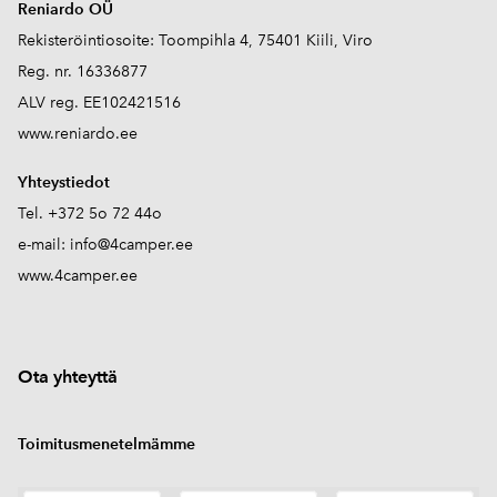
Reniardo OÜ
Rekisteröintiosoite: Toompihla 4, 75401 Kiili, Viro
Reg. nr. 16336877
ALV reg. EE102421516
www.reniardo.ee
Yhteystiedot
Tel. +372 5o 72 44o
e-mail:
info@4camper.ee
www.4camper.ee
Ota yhteyttä
Toimitusmenetelmämme